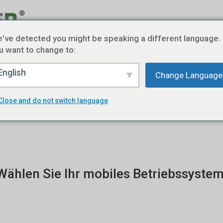
Startseite
CYBETOWER® Radar
CYBETOWER
've detected you might be speaking a different language.
u want to change to:
English
Change Language
ower: Alarme über Telegram einst
Close and do not switch language
Wählen Sie Ihr mobiles Betriebssystem