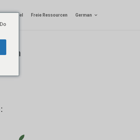
® Sentinel
Freie Ressourcen
German
 Do
ellen
: