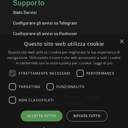
Supporto
Stato Servizi
Configurare gli avvisi su Telegram
Configurare gli avvisi su Pushover
×
Questo sito web utilizza cookie
Azienda
Questo sito web utilizza i cookie per migliorare la tua esperienza di
navigazione. Utilizzando il nostro sito web acconsenti a tutti i cookie
Privacy & Terms
in conformità con la nostra policy per i cookie.
Leggi di più
STRETTAMENTE NECESSARI
PERFORMANCE
TARGETING
FUNZIONALITÀ
Italiano
French
German
English
NON CLASSIFICATI
Portuguese
Spanish
ACCETTA TUTTO
RIFIUTA TUTTO
© 2020-
2026
CYBETOWER®. CYBETOWER® è un
marchio registrato. Tutti i diritti sono riservati |